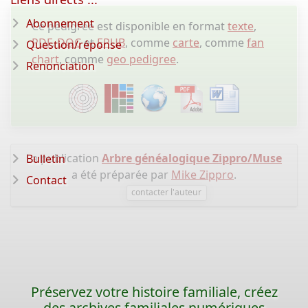
Abonnement
Ce pedigree est disponible en format
texte
,
PDF
,
DOC
et
EPUB
, comme
carte
, comme
fan
Question/réponse
chart
, comme
geo pedigree
.
Renonciation
La publication
Arbre généalogique Zippro/Muse
Bulletin
a été préparée par
Mike Zippro
.
Contact
contacter l'auteur
Préservez votre histoire familiale, créez
des archives familiales numériques