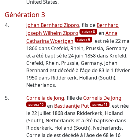
United States.
Génération 3
4.
Johan Bernhard Zippro
, fils de
Bernhard
suivez 8
Joseph Wilhelm Zippro
en
Anna
suivez 9
Catharina Woertgen
, est né le 22 mai
1866 dans Crefeld, Rhein, Prussia, Germany
et a été baptisé le 24 juin 1858 dans Krefeld,
Crefeld, Rhein, Prussia, Germany. Johan
Bernhard est décédé à l'âge de 83 le 1 février
1950 dans Ridderkerk, Holland (South),
Netherlands.
5.
Cornelia de Jong
, fille de
Cornelis De Jong
suivez 10
suivez 11
en
Bastiaantje Put
, est née
le 22 juillet 1868 dans Ridderkerk, Holland
(South), Netherlands et a été baptisée dans
Ridderkerk, Holland (South), Netherlands.
Cornelia de est décédé à l'âge de 68 le 16