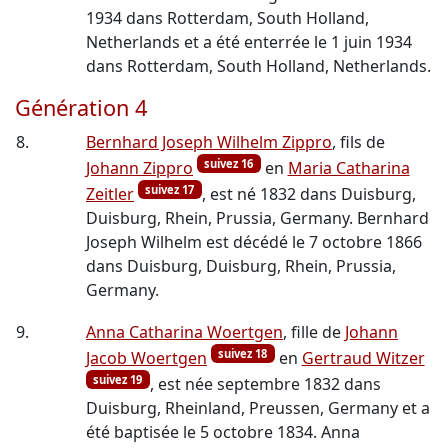
1934 dans Rotterdam, South Holland,
Netherlands et a été enterrée le 1 juin 1934
dans Rotterdam, South Holland, Netherlands.
Génération 4
8.
Bernhard Joseph Wilhelm Zippro
, fils de
suivez 16
Johann Zippro
en
Maria Catharina
suivez 17
Zeitler
, est né 1832 dans Duisburg,
Duisburg, Rhein, Prussia, Germany. Bernhard
Joseph Wilhelm est décédé le 7 octobre 1866
dans Duisburg, Duisburg, Rhein, Prussia,
Germany.
9.
Anna Catharina Woertgen
, fille de
Johann
suivez 18
Jacob Woertgen
en
Gertraud Witzer
suivez 19
, est née septembre 1832 dans
Duisburg, Rheinland, Preussen, Germany et a
été baptisée le 5 octobre 1834. Anna