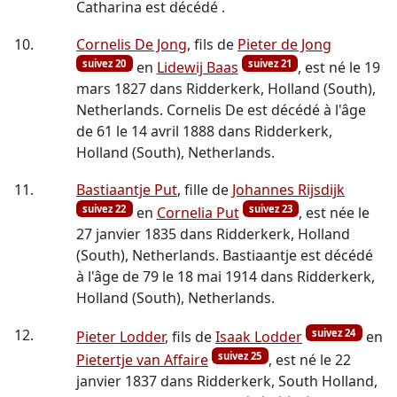
Catharina est décédé .
10.
Cornelis De Jong
, fils de
Pieter de Jong
suivez 20
suivez 21
en
Lidewij Baas
, est né le 19
mars 1827 dans Ridderkerk, Holland (South),
Netherlands. Cornelis De est décédé à l'âge
de 61 le 14 avril 1888 dans Ridderkerk,
Holland (South), Netherlands.
11.
Bastiaantje Put
, fille de
Johannes Rijsdijk
suivez 22
suivez 23
en
Cornelia Put
, est née le
27 janvier 1835 dans Ridderkerk, Holland
(South), Netherlands. Bastiaantje est décédé
à l'âge de 79 le 18 mai 1914 dans Ridderkerk,
Holland (South), Netherlands.
12.
suivez 24
Pieter Lodder
, fils de
Isaak Lodder
en
suivez 25
Pietertje van Affaire
, est né le 22
janvier 1837 dans Ridderkerk, South Holland,