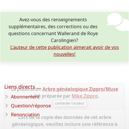
Avez-vous des renseignements
supplémentaires, des corrections ou des
questions concernant Wallerand de Roye
Carolingien?
L'auteur de cette publication aimerait avoir de vos
nouvelles!
Liens directs ...
La publication
Arbre généalogique Zippro/Muse
a été préparée par
Mike Zippro
.
Abonnement
contacter l'auteur
Question/réponse
Renonciation
Lors de la copie des données de cet arbre
généalogique, veuillez inclure une référence à