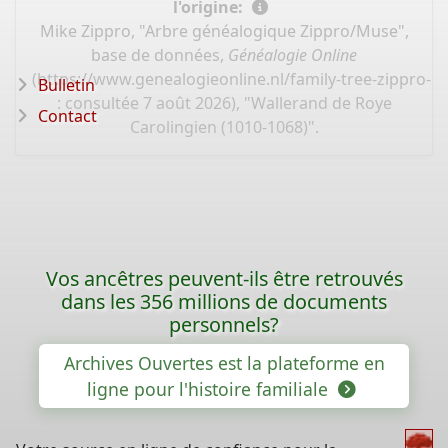
l'origine:
Mike Zippro, "Arbre généalogique Zippro/Muse",
base de données,
Généalogie Online
(
https://www.genealogieonline.nl/family-tree-zippro-
Bulletin
: consultée 7 août 2026), "Wallerand de Roye
Contact
Carolingien (1010-1068)".
Vos ancêtres peuvent-ils être retrouvés
dans les 356 millions de documents
personnels?
Archives Ouvertes est la plateforme en
ligne pour l'histoire familiale