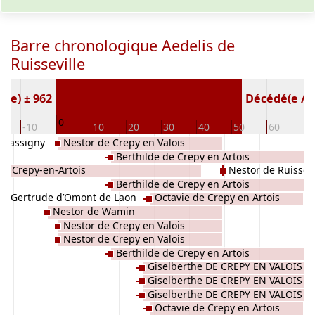
Barre chronologique Aedelis de
Ruisseville
é(e) ± 962
Décédé(e / s)
0
0
-10
10
20
30
40
50
60
70
 Bassigny
Nestor de Crepy en Valois
te
Berthilde de Crepy en Artois
de Crepy-en-Artois
Nestor de Ruissea
se
Berthilde de Crepy en Artois
Gertrude d’Omont de Laon
Octavie de Crepy en Artois
Nestor de Wamin
Nestor de Crepy en Valois
Nestor de Crepy en Valois
Berthilde de Crepy en Artois
Giselberthe DE CREPY EN VALOIS
Giselberthe DE CREPY EN VALOIS
Giselberthe DE CREPY EN VALOIS
Octavie de Crepy en Artois