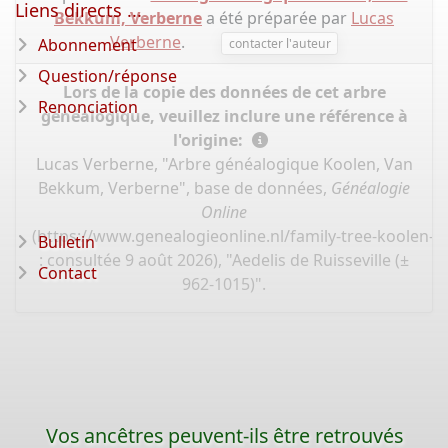
Liens directs ...
Bekkum, Verberne
a été préparée par
Lucas
Verberne
.
Abonnement
contacter l'auteur
Question/réponse
Lors de la copie des données de cet arbre
Renonciation
généalogique, veuillez inclure une référence à
l'origine:
Lucas Verberne, "Arbre généalogique Koolen, Van
Bekkum, Verberne", base de données,
Généalogie
Online
(
https://www.genealogieonline.nl/family-tree-koolen
Bulletin
: consultée 9 août 2026), "Aedelis de Ruisseville (±
Contact
962-1015)".
Vos ancêtres peuvent-ils être retrouvés