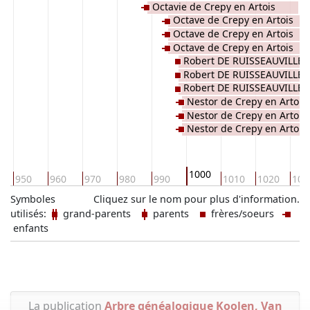
Octavie de Crepy en Artois
Octave de Crepy en Artois
Octave de Crepy en Artois
Octave de Crepy en Artois
Robert DE RUISSEAUVILLE
Robert DE RUISSEAUVILLE
Robert DE RUISSEAUVILLE
Nestor de Crepy en Artois
Nestor de Crepy en Artois
Nestor de Crepy en Artois
1000
950
960
970
980
990
1010
1020
103
Symboles
Cliquez sur le nom pour plus d'information.
utilisés:
grand-parents
parents
frères/soeurs
enfants
La publication
Arbre généalogique Koolen, Van