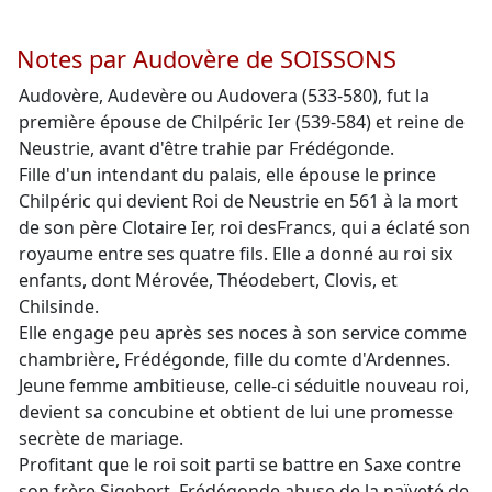
Notes par Audovère de SOISSONS
Audovère, Audevère ou Audovera (533-580), fut la
première épouse de Chilpéric Ier (539-584) et reine de
Neustrie, avant d'être trahie par Frédégonde.
Fille d'un intendant du palais, elle épouse le prince
Chilpéric qui devient Roi de Neustrie en 561 à la mort
de son père Clotaire Ier, roi desFrancs, qui a éclaté son
royaume entre ses quatre fils. Elle a donné au roi six
enfants, dont Mérovée, Théodebert, Clovis, et
Chilsinde.
Elle engage peu après ses noces à son service comme
chambrière, Frédégonde, fille du comte d'Ardennes.
Jeune femme ambitieuse, celle-ci séduitle nouveau roi,
devient sa concubine et obtient de lui une promesse
secrète de mariage.
Profitant que le roi soit parti se battre en Saxe contre
son frère Sigebert, Frédégonde abuse de la naïveté de