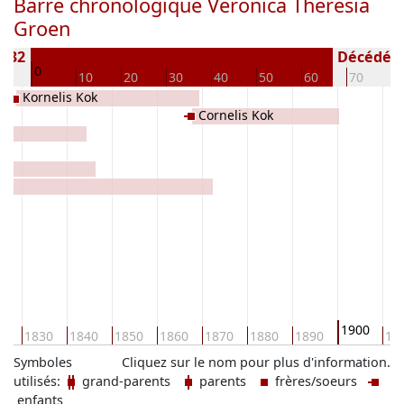
Barre chronologique Veronica Theresia
Groen
1832
Décédé(e /
0
10
10
20
30
40
50
60
70
8
Kornelis Kok
Cornelis Kok
1900
20
1830
1840
1850
1860
1870
1880
1890
19
Symboles
Cliquez sur le nom pour plus d'information.
utilisés:
grand-parents
parents
frères/soeurs
enfants