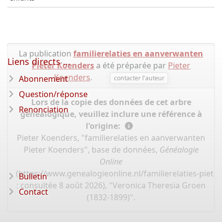
La publication
familierelaties en aanverwanten
Liens directs ...
Pieter Koenders
a été préparée par
Pieter
Koenders
.
Abonnement
contacter l'auteur
Question/réponse
Lors de la copie des données de cet arbre
Renonciation
généalogique, veuillez inclure une référence à
l'origine:
Pieter Koenders, "familierelaties en aanverwanten
Pieter Koenders", base de données,
Généalogie
Online
(
https://www.genealogieonline.nl/familierelaties-piet
Bulletin
: consultée 8 août 2026), "Veronica Theresia Groen
Contact
(1832-1899)".