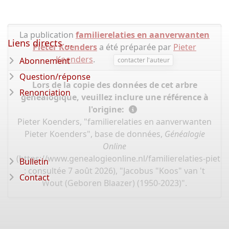
La publication
familierelaties en aanverwanten
Liens directs ...
Pieter Koenders
a été préparée par
Pieter
Koenders
.
Abonnement
contacter l'auteur
Question/réponse
Lors de la copie des données de cet arbre
Renonciation
généalogique, veuillez inclure une référence à
l'origine:
Pieter Koenders, "familierelaties en aanverwanten
Pieter Koenders", base de données,
Généalogie
Online
(
https://www.genealogieonline.nl/familierelaties-piet
Bulletin
: consultée 7 août 2026), "Jacobus "Koos" van 't
Contact
Wout (Geboren Blaazer) (1950-2023)".