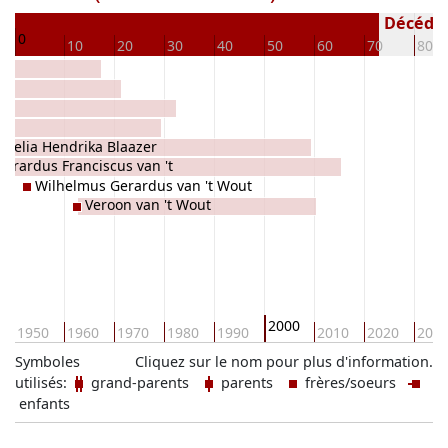
50
Décédé(e
0
10
20
30
40
50
60
70
80
t
rnelia Hendrika Blaazer
erardus Franciscus van 't
Wilhelmus Gerardus van 't Wout
Veroon van 't Wout
2000
1950
1960
1970
1980
1990
2010
2020
203
Symboles
Cliquez sur le nom pour plus d'information.
utilisés:
grand-parents
parents
frères/soeurs
enfants