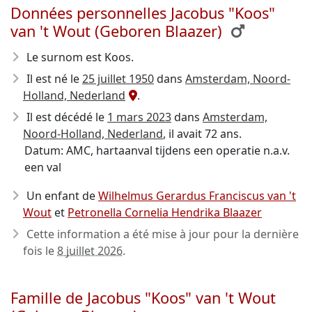
Données personnelles Jacobus "Koos"
van 't Wout (Geboren Blaazer)
Le surnom est Koos.
Il est né le
25 juillet 1950
dans
Amsterdam, Noord-
Holland, Nederland
.
Il est décédé le
1 mars 2023
dans
Amsterdam,
Noord-Holland, Nederland
, il avait 72 ans.
Datum: AMC, hartaanval tijdens een operatie n.a.v.
een val
Un enfant de
Wilhelmus Gerardus Franciscus van 't
Wout
et
Petronella Cornelia Hendrika Blaazer
Cette information a été mise à jour pour la dernière
fois le
8 juillet 2026
.
Famille de Jacobus "Koos" van 't Wout