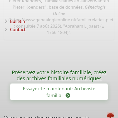
Pieter Koenders, "familierelaties en aanverwanten
Pieter Koenders", base de données,
Généalogie
Online
(
https://www.genealogieonline.nl/familierelaties-piet
Bulletin
: consultée 7 août 2026), "Abraham Lijbaart (±
Contact
1766-1804)".
Préservez votre histoire familiale, créez
des archives familiales numériques
Essayez-le maintenant: Archiviste
familial
Votre source en ligne de confiance pour la