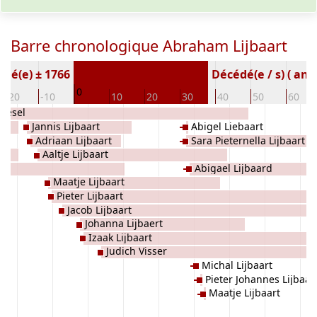
Barre chronologique Abraham Lijbaart
Né(e) ± 1766
Décédé(e / s) ( an)
0
-20
-10
10
20
30
40
50
60
 Kesel
Jannis Lijbaart
Abigel Liebaart
Adriaan Lijbaart
Sara Pieternella Lijbaart
t
Aaltje Lijbaart
Abigael Lijbaard
Maatje Lijbaart
Pieter Lijbaart
Jacob Lijbaart
Johanna Lijbaert
Izaak Lijbaart
Judich Visser
Michal Lijbaart
Pieter Johannes Lijbaar
Maatje Lijbaart