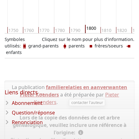
1800
40
1750
1760
1770
1780
1790
1810
1820
18
Symboles
Cliquez sur le nom pour plus d'information.
utilisés:
grand-parents
parents
frères/soeurs
enfants
La publication
familierelaties en aanverwanten
Liens directs ...
Pieter Koenders
a été préparée par
Pieter
Koenders
.
Abonnement
contacter l'auteur
Question/réponse
Lors de la copie des données de cet arbre
Renonciation
généalogique, veuillez inclure une référence à
l'origine: