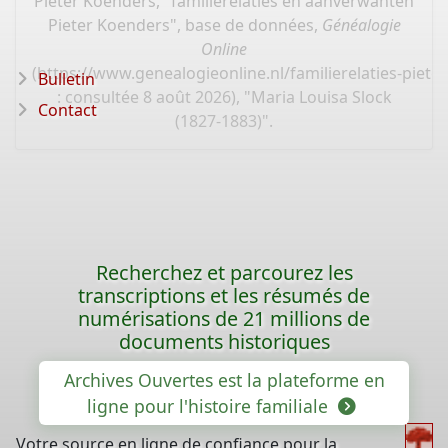
Pieter Koenders, "familierelaties en aanverwanten
Pieter Koenders", base de données,
Généalogie
Online
(
https://www.genealogieonline.nl/familierelaties-piet
Bulletin
: consultée 8 août 2026), "Maria Louisa Slock
Contact
(1827-1883)".
Recherchez et parcourez les
transcriptions et les résumés de
numérisations de 21 millions de
documents historiques
Archives Ouvertes est la plateforme en
ligne pour l'histoire familiale
Votre source en ligne de confiance pour la