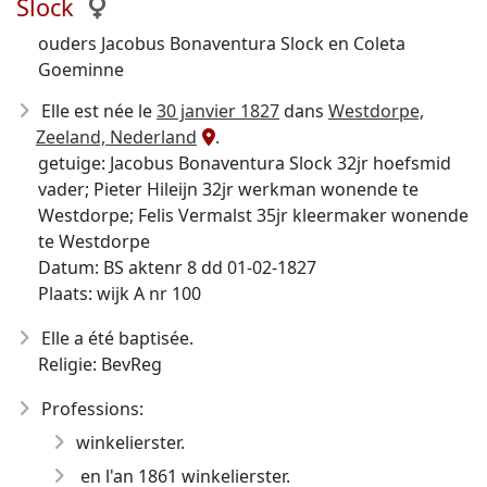
Slock
ouders Jacobus Bonaventura Slock en Coleta
Goeminne
Elle est née le
30 janvier 1827
dans
Westdorpe,
Zeeland, Nederland
.
getuige: Jacobus Bonaventura Slock 32jr hoefsmid
vader; Pieter Hileijn 32jr werkman wonende te
Westdorpe; Felis Vermalst 35jr kleermaker wonende
te Westdorpe
Datum: BS aktenr 8 dd 01-02-1827
Plaats: wijk A nr 100
Elle a été baptisée.
Religie: BevReg
Professions:
winkelierster.
en l'an 1861 winkelierster.