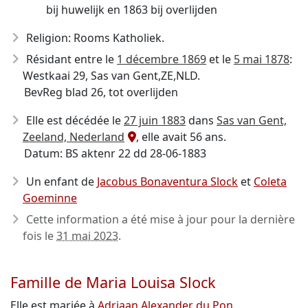
bij huwelijk en 1863 bij overlijden
Religion: Rooms Katholiek.
Résidant entre le
1 décembre 1869
et le
5 mai 1878
:
Westkaai 29, Sas van Gent,ZE,NLD.
BevReg blad 26, tot overlijden
Elle est décédée le
27 juin 1883
dans
Sas van Gent,
Zeeland, Nederland
, elle avait 56 ans.
Datum: BS aktenr 22 dd 28-06-1883
Un enfant de
Jacobus Bonaventura Slock
et
Coleta
Goeminne
Cette information a été mise à jour pour la dernière
fois le
31 mai 2023
.
Famille de Maria Louisa Slock
Elle est mariée à
Adriaan Alexander du Pon
.