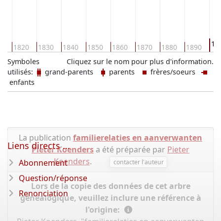
19
10
1820
1830
1840
1850
1860
1870
1880
1890
Symboles
Cliquez sur le nom pour plus d'information.
utilisés:
grand-parents
parents
frères/soeurs
enfants
La publication
familierelaties en aanverwanten
Liens directs ...
Pieter Koenders
a été préparée par
Pieter
Koenders
.
Abonnement
contacter l'auteur
Question/réponse
Lors de la copie des données de cet arbre
Renonciation
généalogique, veuillez inclure une référence à
l'origine: