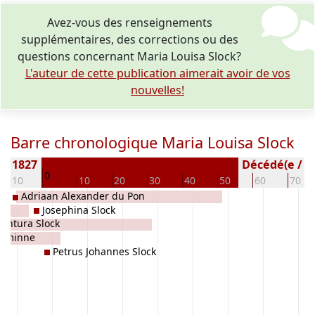
Avez-vous des renseignements
supplémentaires, des corrections ou des
questions concernant Maria Louisa Slock?
L'auteur de cette publication aimerait avoir de vos
nouvelles!
Barre chronologique Maria Louisa Slock
e) 1827
Décédé(e / s) 
0
-10
10
20
30
40
50
60
70
Adriaan Alexander du Pon
Josephina Slock
entura Slock
oeminne
Petrus Johannes Slock