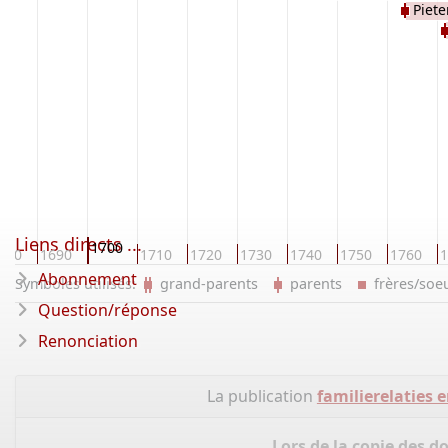
Piet
Liens directs ...
1700
680
1690
1710
1720
1730
1740
1750
1760
1
Abonnement
Symboles utilisés:
grand-parents
parents
frères/so
Question/réponse
Renonciation
La publication
familierelaties
Lors de la copie des d