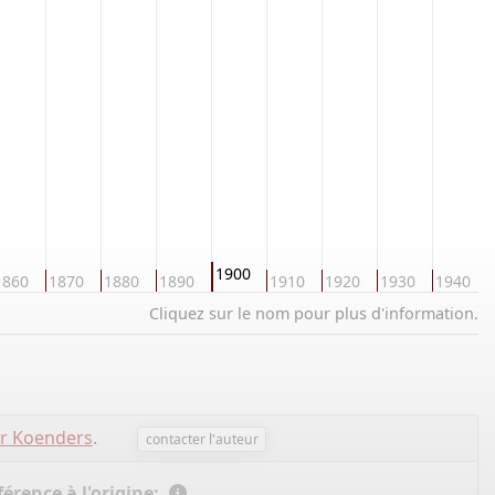
1900
1860
1870
1880
1890
1910
1920
1930
1940
Cliquez sur le nom pour plus d'information.
er Koenders
.
contacter l'auteur
érence à l'origine: