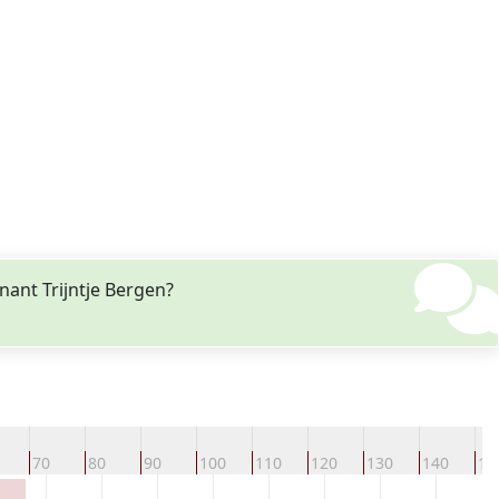
ant Trijntje Bergen?
70
80
90
100
110
120
130
140
15