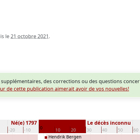
is le
21 octobre 2021
.
supplémentaires, des corrections ou des questions concern
eur de cette publication aimerait avoir de vos nouvelles!
Né(e) 1797
Le décès inconnu
0
-20
-10
10
20
30
40
50
60
Hendrik Bergen