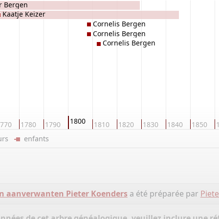
er Bergen
Kaatje Keizer
Cornelis Bergen
Cornelis Bergen
Cornelis Bergen
1800
770
1780
1790
1810
1820
1830
1840
1850
eurs
enfants
 en aanverwanten Pieter Koenders
a été préparée par
Piet
onnées de cet arbre généalogique, veuillez inclure une réf