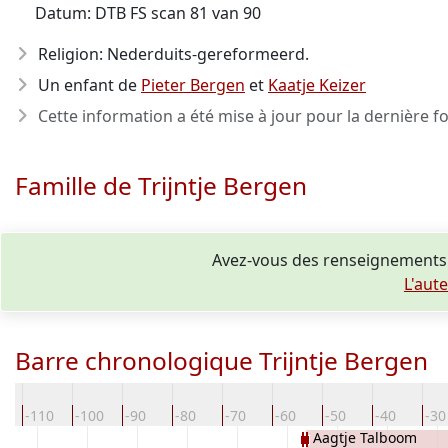
Datum: DTB FS scan 81 van 90
Religion: Nederduits-gereformeerd.
Un enfant de
Pieter Bergen
et
Kaatje Keizer
Cette information a été mise à jour pour la dernière fo
Famille de Trijntje Bergen
Avez-vous des renseignements 
L'aut
Barre chronologique Trijntje Bergen
0
-110
-100
-90
-80
-70
-60
-50
-40
-30
Aagtje Talboom