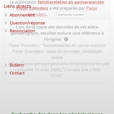
La publication
familierelaties en aanverwanten
Liens directs ...
Pieter Koenders
a été préparée par
Pieter
Koenders
.
Abonnement
contacter l'auteur
Question/réponse
Lors de la copie des données de cet arbre
Renonciation
généalogique, veuillez inclure une référence à
l'origine:
Pieter Koenders, "familierelaties en aanverwanten
Pieter Koenders", base de données,
Généalogie
Online
(
https://www.genealogieonline.nl/familierelaties-piet
Bulletin
: consultée 10 août 2026), "Cornelis Kok (1900-
Contact
1974)".