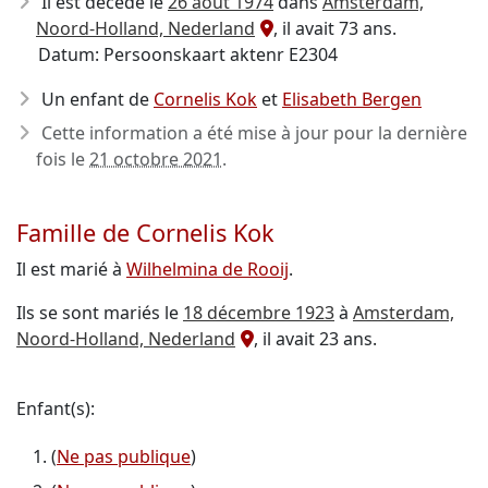
Il est décédé le
26 août 1974
dans
Amsterdam,
Noord-Holland, Nederland
, il avait 73 ans.
Datum: Persoonskaart aktenr E2304
Un enfant de
Cornelis Kok
et
Elisabeth Bergen
Cette information a été mise à jour pour la dernière
fois le
21 octobre 2021
.
Famille de Cornelis Kok
Il est marié à
Wilhelmina de Rooij
.
Ils se sont mariés le
18 décembre 1923
à
Amsterdam,
Noord-Holland, Nederland
, il avait 23 ans.
Enfant(s):
(
Ne pas publique
)