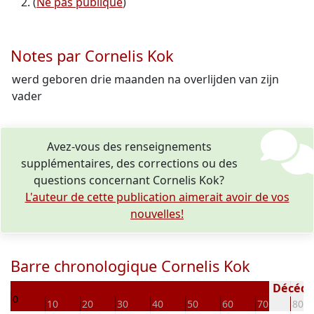
(
Ne pas publique
)
Notes par Cornelis Kok
werd geboren drie maanden na overlijden van zijn
vader
Avez-vous des renseignements
supplémentaires, des corrections ou des
questions concernant Cornelis Kok?
L'auteur de cette publication aimerait avoir de vos
nouvelles!
Barre chronologique Cornelis Kok
00
Décédé(e
0
10
20
30
40
50
60
70
80