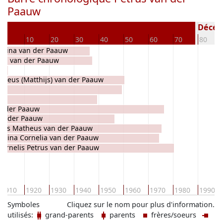
Paauw
Décédé
0
10
20
30
40
50
60
70
80
lmina van der Paauw
na van der Paauw
theus (Matthijs) van der Paauw
uw
n der Paauw
an der Paauw
nus Matheus van der Paauw
arina Cornelia van der Paauw
Cornelis Petrus van der Paauw
1910
1920
1930
1940
1950
1960
1970
1980
1990
Symboles
Cliquez sur le nom pour plus d'information.
utilisés:
grand-parents
parents
frères/soeurs