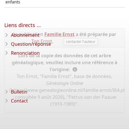
enfants
Liens directs ...
La publication
Familie Ernst
a été préparée par
Abonnement
Ton Ernst
.
contacter l'auteur
Question/réponse
Renonciation
Lors de la copie des données de cet arbre
généalogique, veuillez inclure une référence à
l'origine:
Ton Ernst, "Familie Ernst", base de données,
Généalogie Online
(
https://www.genealogieonline.nl/familie-ernst/I64.ph
Bulletin
: consultée 9 août 2026), "Petrus van der Paauw
Contact
(1910-1989)".