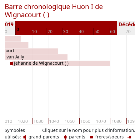
Barre chronologique Huon I de
Wignacourt ( )
) 1019
Décédé(e 
0
-10
10
20
30
40
50
60
70
nacourt
ine van Ailly
Jehanne de Wignacourt ( )
1010
1020
1030
1040
1050
1060
1070
1080
1090
Symboles
Cliquez sur le nom pour plus d'information.
utilisés:
grand-parents
parents
frères/soeurs