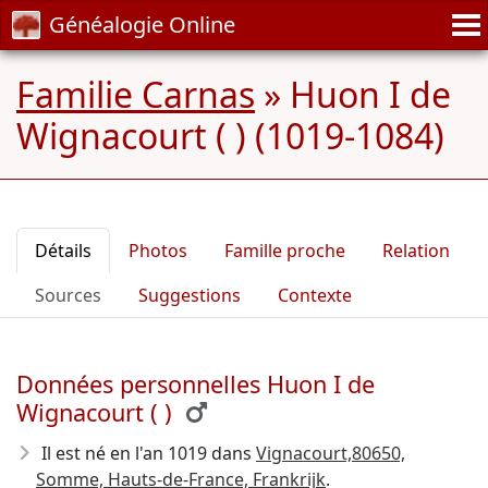
Généalogie Online
Familie Carnas
»
Huon I de
Wignacourt ( ) (1019-1084)
Détails
Photos
Famille proche
Relation
Sources
Suggestions
Contexte
Données personnelles Huon I de
Wignacourt ( )
Il est né en l'an 1019
dans
Vignacourt,80650,
Somme, Hauts-de-France, Frankrijk
.