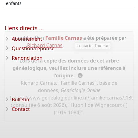
enfants
Liens directs ...
La publication
Familie Carnas
a été préparée par
Abonnement
Richard Carnas
.
contacter l'auteur
Question/réponse
Renonciation
Lors de la copie des données de cet arbre
généalogique, veuillez inclure une référence à
l'origine:
Richard Carnas, "Familie Carnas", base de
données,
Généalogie Online
(
https://www.genealogieonline.nl/familie-carnas/I130
Bulletin
: consultée 6 août 2026), "Huon I de Wignacourt ( )
Contact
(1019-1084)".