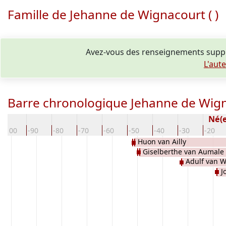
Famille de Jehanne de Wignacourt ( )
Avez-vous des renseignements suppl
L'aut
Barre chronologique Jehanne de Wigna
Né(
-100
-90
-80
-70
-60
-50
-40
-30
-20
Huon van Ailly
Giselberthe van Aumale
Adulf van 
J