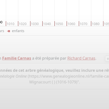
00
1010
1020
1030
1040
1050
1060
1070
1080
10
eurs
enfants
on
Familie Carnas
a été préparée par
Richard Carnas
.
c
onnées de cet arbre généalogique, veuillez inclure une réf
néalogie Online
(
https://www.genealogieonline.nl/familie-c
Wignacourt ( ) (1016-1079)".