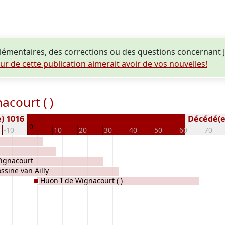
émentaires, des corrections ou des questions concernant J
eur de cette publication aimerait avoir de vos nouvelles!
court ( )
e) 1016
Décédé(e /
0
-10
10
20
30
40
50
60
70
Wignacourt
ossine van Ailly
Huon I de Wignacourt ( )