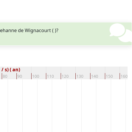
ehanne de Wignacourt ( )?
 s) ( an)
80
90
100
110
120
130
140
150
160