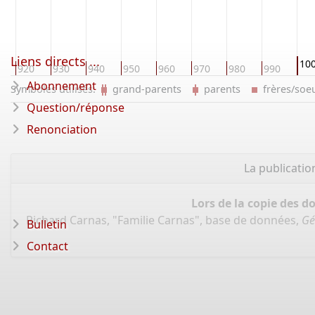
Liens directs ...
10
920
930
940
950
960
970
980
990
Abonnement
Symboles utilisés:
grand-parents
parents
frères/so
Question/réponse
Renonciation
La publicati
Lors de la copie des d
Richard Carnas, "Familie Carnas", base de données,
Gé
Bulletin
Contact