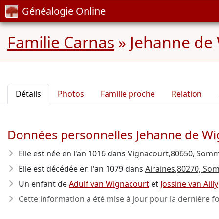
Généalogie Online
Familie Carnas
»
Jehanne de 
Détails
Photos
Famille proche
Relation
Données personnelles Jehanne de Wig
Elle est née en l'an 1016
dans
Vignacourt,80650, Somme
Elle est décédée en l'an 1079
dans
Airaines,80270, Som
Un enfant de
Adulf van Wignacourt
et
Jossine van Ailly
Cette information a été mise à jour pour la dernière fo