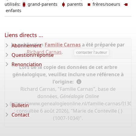
utilisés:
grand-parents
parents
frères/soeurs
enfants
Liens directs ...
La publication
Familie Carnas
a été préparée par
Abonnement
Richard Carnas
.
contacter l'auteur
Question/réponse
Renonciation
Lors de la copie des données de cet arbre
généalogique, veuillez inclure une référence à
l'origine:
Richard Carnas, "Familie Carnas", base de
données,
Généalogie Online
(
https://www.genealogieonline.nl/familie-carnas/I130
Bulletin
: consultée 6 août 2026), "Marie de Conteville ( )
Contact
(1007-1034)".