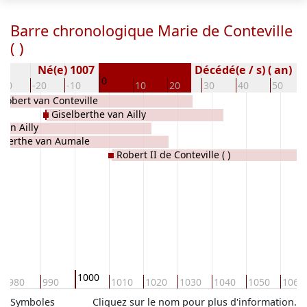
Barre chronologique Marie de Conteville
( )
Né(e) 1007
Décédé(e / s) ( an)
0
-30
-20
-10
10
20
30
40
50
Robert van Conteville
Giselberthe van Ailly
van Ailly
lberthe van Aumale
Robert II de Conteville ( )
1000
980
990
1010
1020
1030
1040
1050
1060
Symboles
Cliquez sur le nom pour plus d'information.