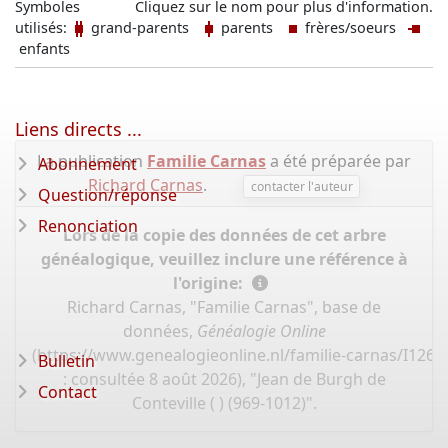
Symboles
Cliquez sur le nom pour plus d'information.
utilisés:
grand-parents
parents
frères/soeurs
enfants
Liens directs ...
La publication
Familie Carnas
a été préparée par
Abonnement
Richard Carnas
.
contacter l'auteur
Question/réponse
Renonciation
Lors de la copie des données de cet arbre
généalogique, veuillez inclure une référence à
l'origine:
Richard Carnas, "Familie Carnas", base de
données,
Généalogie Online
(
https://www.genealogieonline.nl/familie-carnas/I126
Bulletin
: consultée 8 août 2026), "Jean de Burgh de
Contact
Conteville ( ) (969-1012)".