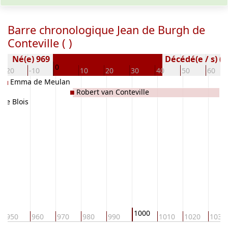
Barre chronologique Jean de Burgh de
Conteville ( )
Né(e) 969
Décédé(e / s) ( 
0
-20
-10
10
20
30
40
50
60
Emma de Meulan
Robert van Conteville
 de Blois
1000
950
960
970
980
990
1010
1020
1030