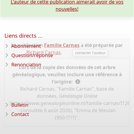
L'auteur de cette publication aimerait avoir de vos
nouvelles!
Liens directs ...
La publication
Familie Carnas
a été préparée par
Abonnement
Richard Carnas
.
contacter l'auteur
Question/réponse
Renonciation
Lors de la copie des données de cet arbre
généalogique, veuillez inclure une référence à
l'origine:
Richard Carnas, "Familie Carnas", base de
données,
Généalogie Online
(
https://www.genealogieonline.nl/familie-carnas/I126
Bulletin
: consultée 6 août 2026), "Emma de Meulan
Contact
(950-????)".