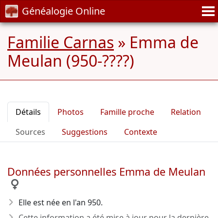
Généalogie Online
Familie Carnas
»
Emma de
Meulan (950-????)
Détails
Photos
Famille proche
Relation
Sources
Suggestions
Contexte
Données personnelles Emma de Meulan
Elle est née en l'an 950
.
Cette information a été mise à jour pour la dernière