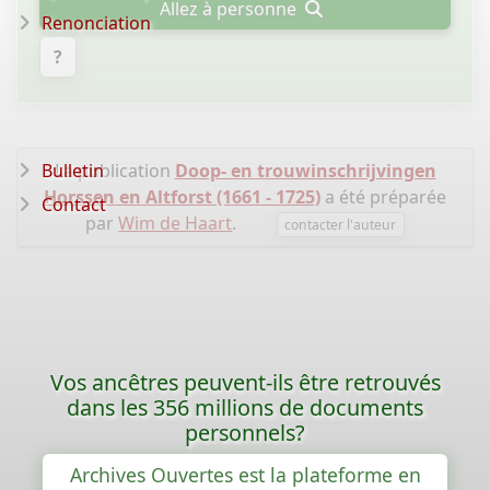
Allez à personne
Renonciation
?
Bulletin
La publication
Doop- en trouwinschrijvingen
Horssen en Altforst (1661 - 1725)
a été préparée
Contact
par
Wim de Haart
.
contacter l'auteur
Vos ancêtres peuvent-ils être retrouvés
dans les 356 millions de documents
personnels?
Archives Ouvertes est la plateforme en