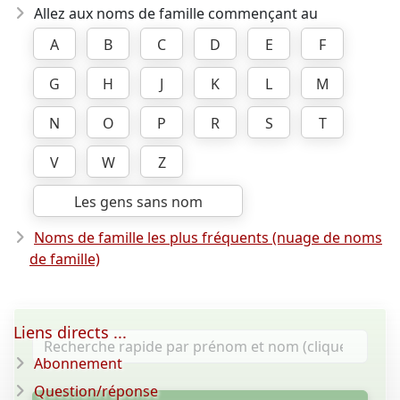
Allez aux noms de famille commençant au
A
B
C
D
E
F
G
H
J
K
L
M
N
O
P
R
S
T
V
W
Z
Les gens sans nom
Noms de famille les plus fréquents (nuage de noms
de famille)
Liens directs ...
Abonnement
Question/réponse