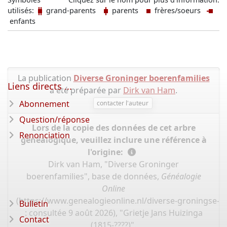
utilisés:
grand-parents
parents
frères/soeurs
enfants
La publication
Diverse Groninger boerenfamilies
Liens directs ...
a été préparée par
Dirk van Ham
.
Abonnement
contacter l'auteur
Question/réponse
Lors de la copie des données de cet arbre
Renonciation
généalogique, veuillez inclure une référence à
l'origine:
Dirk van Ham, "Diverse Groninger
boerenfamilies", base de données,
Généalogie
Online
(
https://www.genealogieonline.nl/diverse-groningse-fa
Bulletin
: consultée 9 août 2026), "Grietje Jans Huizinga
Contact
(1815-????)".