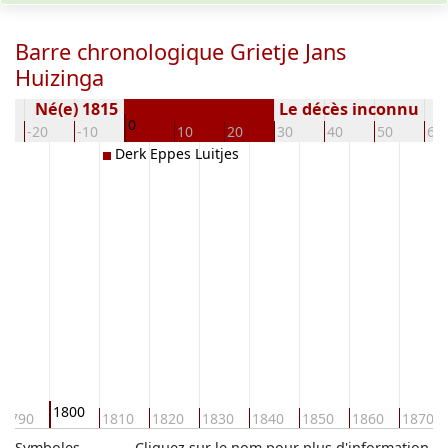
Barre chronologique Grietje Jans
Huizinga
Né(e) 1815
Le décès inconnu
0
-20
-10
10
20
30
40
50
60
Derk Eppes Luitjes
1800
1790
1810
1820
1830
1840
1850
1860
1870
Symboles
Cliquez sur le nom pour plus d'information.