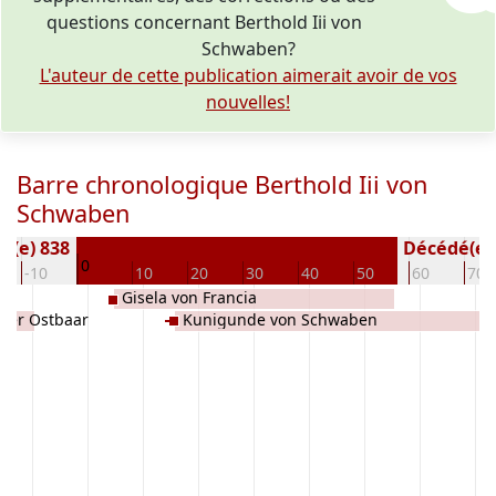
questions concernant Berthold Iii von
Schwaben?
L'auteur de cette publication aimerait avoir de vos
nouvelles!
Barre chronologique Berthold Iii von
Schwaben
é(e) 838
Décédé(e / 
0
-10
10
20
30
40
50
60
70
Gisela von Francia
n Der Ostbaar
Kunigunde von Schwaben