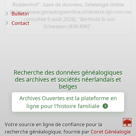
Roddenhof", base de données,
Généalogie Online
(
https://www.genealogieonline.nl/direkte-lijn-ron-ro
Bulletin
: consultée 9 août 2026), "Berthold Iii von
Contact
Schwaben (838-896)".
Recherche des données généalogiques
des archives et sociétés néerlandais et
belges
Archives Ouvertes est la plateforme en
ligne pour l'histoire familiale
Votre source en ligne de confiance pour la
recherche généalogique, fournie par
Coret Généalogie