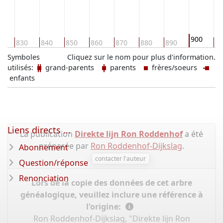
900
0
830
840
850
860
870
880
890
91
Symboles
Cliquez sur le nom pour plus d'information.
utilisés:
grand-parents
parents
frères/soeurs
enfants
Liens directs ...
La publication
Direkte lijn Ron Roddenhof
a été
préparée par
Ron Roddenhof-Dijkslag
.
Abonnement
contacter l'auteur
Question/réponse
Renonciation
Lors de la copie des données de cet arbre
généalogique, veuillez inclure une référence à
l'origine:
Ron Roddenhof-Dijkslag, "Direkte lijn Ron