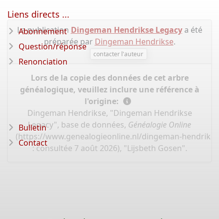
Liens directs ...
La publication
Dingeman Hendrikse Legacy
a été
Abonnement
préparée par
Dingeman Hendrikse
.
Question/réponse
contacter l'auteur
Renonciation
Lors de la copie des données de cet arbre
généalogique, veuillez inclure une référence à
l'origine:
Dingeman Hendrikse, "Dingeman Hendrikse
Legacy", base de données,
Généalogie Online
Bulletin
(
https://www.genealogieonline.nl/dingeman-hendriks
Contact
: consultée 7 août 2026), "Lijsbeth Gosen".