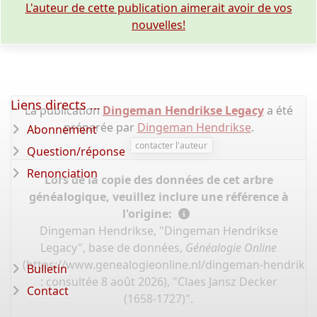
L'auteur de cette publication aimerait avoir de vos
nouvelles!
Liens directs ...
La publication
Dingeman Hendrikse Legacy
a été
préparée par
Dingeman Hendrikse
.
Abonnement
contacter l'auteur
Question/réponse
Renonciation
Lors de la copie des données de cet arbre
généalogique, veuillez inclure une référence à
l'origine:
Dingeman Hendrikse, "Dingeman Hendrikse
Legacy", base de données,
Généalogie Online
(
https://www.genealogieonline.nl/dingeman-hendriks
Bulletin
: consultée 8 août 2026), "Claes Jansz Decker
Contact
(1658-1727)".