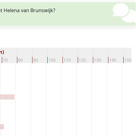
t Helena van Brunswijk?
n)
70
80
90
100
110
120
130
140
150