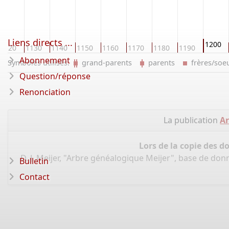
Liens directs ...
1200
1120
1130
1140
1150
1160
1170
1180
1190
Abonnement
Symboles utilisés:
grand-parents
parents
frères/so
Question/réponse
Renonciation
La publication
Ar
Lors de la copie des d
D. J. Meijer, "Arbre généalogique Meijer", base de don
Bulletin
Contact