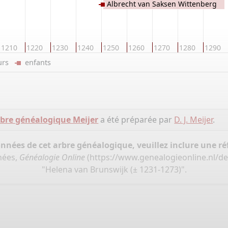
Albrecht van Saksen Wittenberg
1210
1220
1230
1240
1250
1260
1270
1280
1290
eurs
enfants
bre généalogique Meijer
a été préparée par
D. J. Meijer
.
onnées de cet arbre généalogique, veuillez inclure une réf
nées,
Généalogie Online
(
https://www.genealogieonline.nl/d
"Helena van Brunswijk (± 1231-1273)".