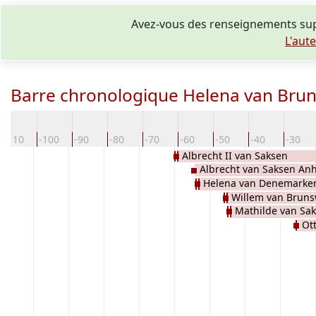
Avez-vous des renseignements sup
L'aut
Barre chronologique Helena van Brun
-110
-100
-90
-80
-70
-60
-50
-40
-30
Albrecht II van Saksen
Albrecht van Saksen Anh
Helena van Denemarke
Willem van Bruns
Mathilde van Sa
Ot