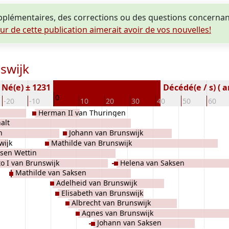
plémentaires, des corrections ou des questions concernan
eur de cette publication aimerait avoir de vos nouvelles!
swijk
Né(e) ± 1231
Décédé(e / s) ( a
0
-20
-10
10
20
30
40
50
60
Herman II van Thuringen
alt
n
Johann van Brunswijk
wijk
Mathilde van Brunswijk
ksen Wettin
to I van Brunswijk
Helena van Saksen
Mathilde van Saksen
Adelheid van Brunswijk
Elisabeth van Brunswijk
Albrecht van Brunswijk
Agnes van Brunswijk
Johann van Saksen