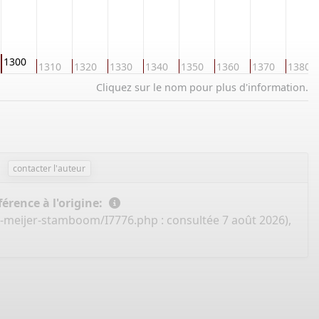
1300
1310
1320
1330
1340
1350
1360
1370
1380
Cliquez sur le nom pour plus d'information.
contacter l'auteur
érence à l'origine:
e-meijer-stamboom/I7776.php
: consultée 7 août 2026),