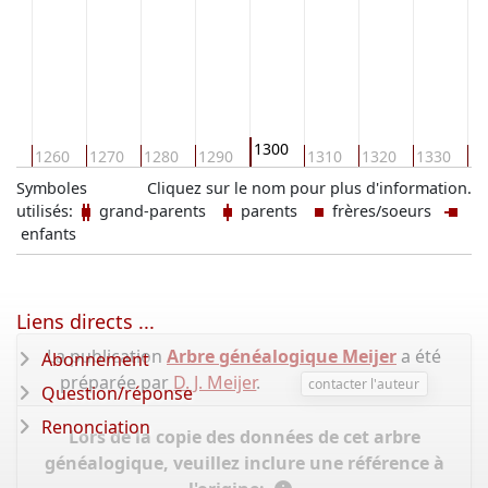
1300
50
1260
1270
1280
1290
1310
1320
1330
13
Symboles
Cliquez sur le nom pour plus d'information.
utilisés:
grand-parents
parents
frères/soeurs
enfants
Liens directs ...
La publication
Arbre généalogique Meijer
a été
Abonnement
préparée par
D. J. Meijer
.
contacter l'auteur
Question/réponse
Renonciation
Lors de la copie des données de cet arbre
généalogique, veuillez inclure une référence à