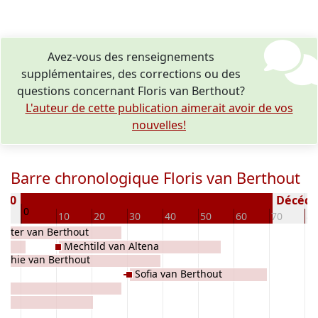
Avez-vous des renseignements
supplémentaires, des corrections ou des
questions concernant Floris van Berthout?
L'auteur de cette publication aimerait avoir de vos
nouvelles!
Barre chronologique Floris van Berthout
1260
Décédé(e
0
0
10
20
30
40
50
60
70
80
alter van Berthout
Mechtild van Altena
ophie van Berthout
Sofia van Berthout
e