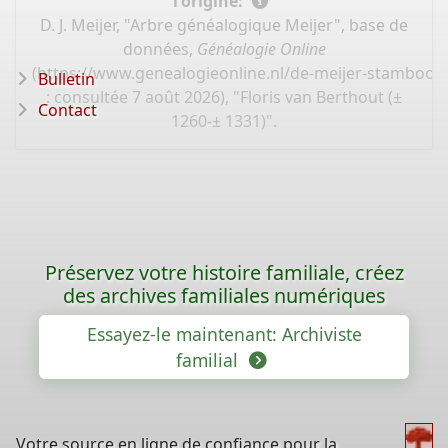
l'origine:
D. J. Meijer, "Arbre généalogique Meijer", base de
données,
Généalogie Online
(
https://www.genealogieonline.nl/de-meijer-stamboo
Bulletin
: consultée 7 août 2026), "Floris van Berthout (±
Contact
1260-± 1331)".
Préservez votre histoire familiale, créez
des archives familiales numériques
Essayez-le maintenant: Archiviste
familial
Votre source en ligne de confiance pour la