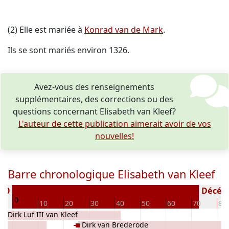
(2) Elle est mariée à
Konrad van de Mark
.
Ils se sont mariés environ 1326.
Avez-vous des renseignements
supplémentaires, des corrections ou des
questions concernant Elisabeth van Kleef?
L'auteur de cette publication aimerait avoir de vos
nouvelles!
Barre chronologique Elisabeth van Kleef
290
Décédé(
0
10
20
30
40
50
60
70
80
Dirk Luf III van Kleef
Dirk van Brederode