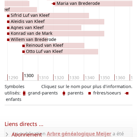
rg
Maria van Brederode
 Kleef
Sifrid Luf van Kleef
Aleidis van Kleef
Agnes van Kleef
Konrad van de Mark
Willem van Brederode
Reinoud van Kleef
Otto Luf van Kleef
1300
80
1290
1310
1320
1330
1340
1350
1360
13
Symboles
Cliquez sur le nom pour plus d'information.
utilisés:
grand-parents
parents
frères/soeurs
enfants
Liens directs ...
La publication
Arbre généalogique Meijer
a été
Abonnement