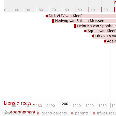
-110
-100
-90
-80
-70
-60
-50
-40
-30
Dirk VI IV van Kleef
Hedwig van Saksen Meissen
Heinrich van Sponhei
Agnes van Kleef
Dirk VII V v
Adel
Liens directs ...
1200
50
1160
1170
1180
1190
1210
1220
1230
12
Abonnement
Symboles utilisés:
grand-parents
parents
frères/so