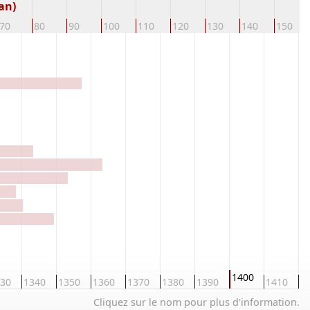
an)
70
80
90
100
110
120
130
140
150
1400
30
1340
1350
1360
1370
1380
1390
1410
1
Cliquez sur le nom pour plus d'information.