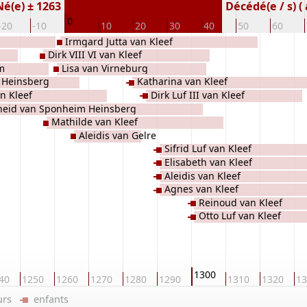
Né(e) ± 1263
Décédé(e / s) ( 
0
-20
-10
10
20
30
40
50
60
Irmgard Jutta van Kleef
Dirk VIII VI van Kleef
m
Lisa van Virneburg
 Heinsberg
Katharina van Kleef
an Kleef
Dirk Luf III van Kleef
heid van Sponheim Heinsberg
Mathilde van Kleef
Aleidis van Gelre
Sifrid Luf van Kleef
Elisabeth van Kleef
Aleidis van Kleef
Agnes van Kleef
Reinoud van Kleef
Otto Luf van Kleef
1300
40
1250
1260
1270
1280
1290
1310
1320
13
eurs
enfants