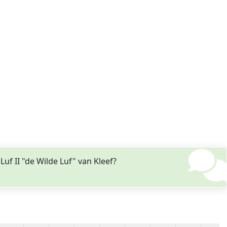
f II "de Wilde Luf" van Kleef?