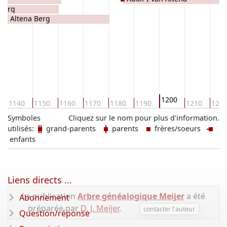
sberg
an Altena Berg
1200
1140
1150
1160
1170
1180
1190
1210
122
Symboles
Cliquez sur le nom pour plus d'information.
utilisés:
grand-parents
parents
frères/soeurs
enfants
Liens directs ...
La publication
Arbre généalogique Meijer
a été
Abonnement
préparée par
D. J. Meijer
.
contacter l'auteur
Question/réponse