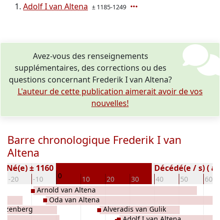
Adolf I van Altena
± 1185-1249
Avez-vous des renseignements
supplémentaires, des corrections ou des
questions concernant Frederik I van Altena?
L'auteur de cette publication aimerait avoir de vos
nouvelles!
Barre chronologique Frederik I van
Altena
Né(e) ± 1160
Décédé(e / s) ( a
0
-20
-10
10
20
30
40
50
60
Arnold van Altena
Oda van Altena
arzenberg
Alveradis van Gulik
Adolf I van Altena