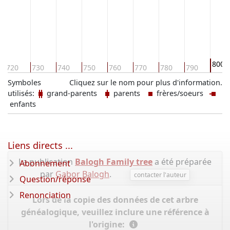
800
720
730
740
750
760
770
780
790
Symboles
Cliquez sur le nom pour plus d'information.
utilisés:
grand-parents
parents
frères/soeurs
enfants
Liens directs ...
La publication
Balogh Family tree
a été préparée
Abonnement
par
Gabor Balogh
.
contacter l'auteur
Question/réponse
Renonciation
Lors de la copie des données de cet arbre
généalogique, veuillez inclure une référence à
l'origine: