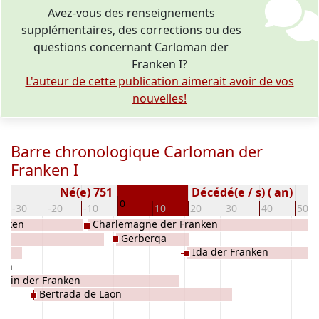
Avez-vous des renseignements
supplémentaires, des corrections ou des
questions concernant Carloman der
Franken I?
L'auteur de cette publication aimerait avoir de vos
nouvelles!
Barre chronologique Carloman der
Franken I
Né(e) 751
Décédé(e / s) ( an)
0
-30
-20
-10
10
20
30
40
50
anken
Charlemagne der Franken
Gerberga
Ida der Franken
aon
épin der Franken
Bertrada de Laon