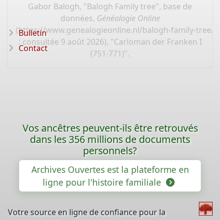
Gabor Balogh, "Balogh Family tree", base de
données,
Généalogie Online
(
https://www.genealogieonline.nl/balogh-family-tree/
Bulletin
: consultée 9 août 2026), "Carloman der Franken I
Contact
(751-771)".
Vos ancêtres peuvent-ils être retrouvés
dans les 356 millions de documents
personnels?
Archives Ouvertes est la plateforme en
ligne pour l'histoire familiale
Votre source en ligne de confiance pour la