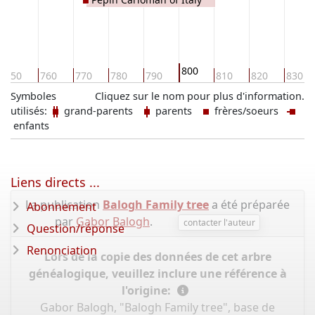
800
750
760
770
780
790
810
820
830
Symboles
Cliquez sur le nom pour plus d'information.
utilisés:
grand-parents
parents
frères/soeurs
enfants
Liens directs ...
La publication
Balogh Family tree
a été préparée
Abonnement
par
Gabor Balogh
.
contacter l'auteur
Question/réponse
Renonciation
Lors de la copie des données de cet arbre
généalogique, veuillez inclure une référence à
l'origine:
Gabor Balogh, "Balogh Family tree", base de