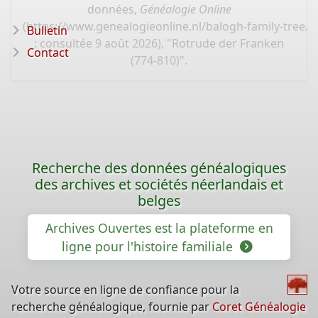
données,
Généalogie Online
(
https://www.genealogieonline.nl/balogh-family-tree/
Bulletin
: consultée 9 août 2026), "Rotrude der Franken
Contact
(774-810)".
Recherche des données généalogiques
des archives et sociétés néerlandais et
belges
Archives Ouvertes est la plateforme en
ligne pour l'histoire familiale
Votre source en ligne de confiance pour la
recherche généalogique, fournie par
Coret Généalogie