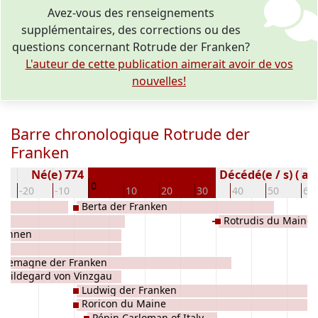
Avez-vous des renseignements
supplémentaires, des corrections ou des
questions concernant Rotrude der Franken?
L'auteur de cette publication aimerait avoir de vos
nouvelles!
Barre chronologique Rotrude der
Franken
Né(e) 774
Décédé(e / s) ( an
0
-20
-10
10
20
30
40
50
60
Berta der Franken
u
Rotrudis du Maine
mannen
aon
rlemagne der Franken
Hildegard von Vinzgau
Ludwig der Franken
Roricon du Maine
Pépin Carloman of Italy