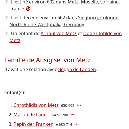
Il est né environ 602
dans Metz, Moselle, Lorraine,
France
.
Il est décédé environ 662
dans
Siegburg, Cologne,
North Rhine-Westphalia, Germany
.
Un enfant de
Arnoul von Metz
et
Dode Clotilde von
Metz
Famille de Ansigisel von Metz
Il avait une relation avec
Begga de Landen
.
Enfant(s):
Chrothildis von Metz
650-692
Martin de Laon
± 647-± 700
Pépin der Franken
± 635-714