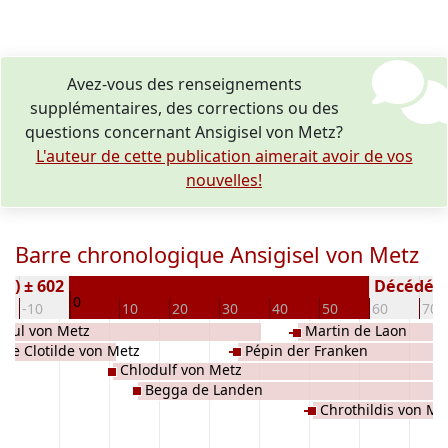
Avez-vous des renseignements
supplémentaires, des corrections ou des
questions concernant Ansigisel von Metz?
L'auteur de cette publication aimerait avoir de vos
nouvelles!
Barre chronologique Ansigisel von Metz
(e) ± 602
Décédé(e /
0
-10
10
20
30
40
50
60
70
noul von Metz
Martin de Laon
de Clotilde von Metz
Pépin der Franken
Chlodulf von Metz
Begga de Landen
Chrothildis von Me