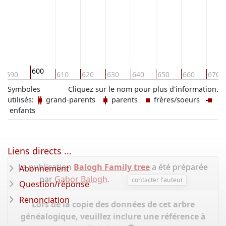
600
590
610
620
630
640
650
660
670
Symboles
Cliquez sur le nom pour plus d'information.
utilisés:
grand-parents
parents
frères/soeurs
enfants
Liens directs ...
La publication
Balogh Family tree
a été préparée
Abonnement
par
Gabor Balogh
.
contacter l'auteur
Question/réponse
Renonciation
Lors de la copie des données de cet arbre
généalogique, veuillez inclure une référence à