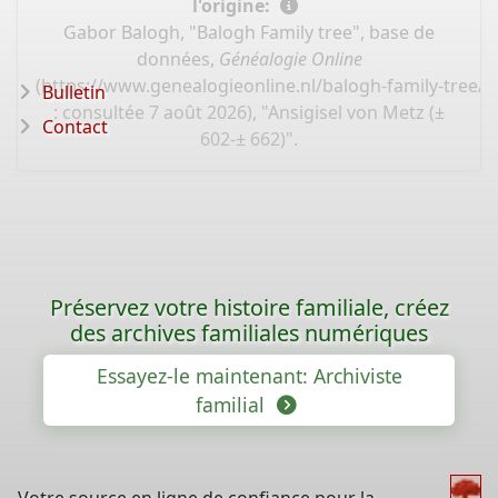
l'origine:
Gabor Balogh, "Balogh Family tree", base de
données,
Généalogie Online
(
https://www.genealogieonline.nl/balogh-family-tree/
Bulletin
: consultée 7 août 2026), "Ansigisel von Metz (±
Contact
602-± 662)".
Préservez votre histoire familiale, créez
des archives familiales numériques
Essayez-le maintenant: Archiviste
familial