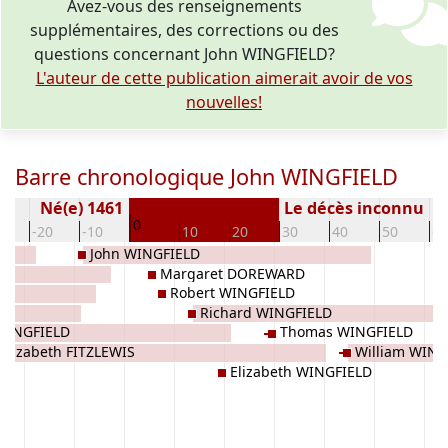
Avez-vous des renseignements
supplémentaires, des corrections ou des
questions concernant John WINGFIELD?
L'auteur de cette publication aimerait avoir de vos
nouvelles!
Barre chronologique John WINGFIELD
Né(e) 1461
Le décès inconnu
0
0
-20
-10
10
20
30
40
50
60
John WINGFIELD
Margaret DOREWARD
Robert WINGFIELD
Richard WINGFIELD
WINGFIELD
Thomas WINGFIELD
Elizabeth FITZLEWIS
William WING
Elizabeth WINGFIELD