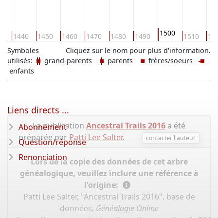
1500
30
1440
1450
1460
1470
1480
1490
1510
15
Symboles
Cliquez sur le nom pour plus d'information.
utilisés:
grand-parents
parents
frères/soeurs
enfants
Liens directs ...
La publication
Ancestral Trails 2016
a été
Abonnement
préparée par
Patti Lee Salter
.
contacter l'auteur
Question/réponse
Renonciation
Lors de la copie des données de cet arbre
généalogique, veuillez inclure une référence à
l'origine:
Patti Lee Salter, "Ancestral Trails 2016", base de
données,
Généalogie Online