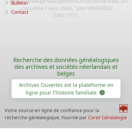
(
https://www.genealogieonline.nl/ancestral-trails-201
Bulletin
: consultée 7 août 2026), "John WINGFIELD
Contact
(1461-????)".
Recherche des données généalogiques
des archives et sociétés néerlandais et
belges
Archives Ouvertes est la plateforme en
ligne pour l'histoire familiale
Votre source en ligne de confiance pour la
recherche généalogique, fournie par
Coret Généalogie