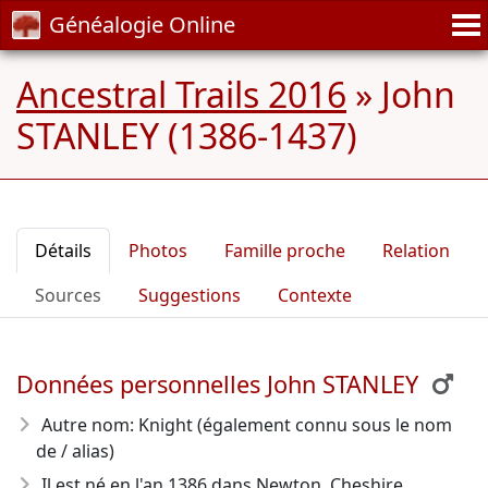
Généalogie Online
Ancestral Trails 2016
»
John
STANLEY (1386-1437)
Détails
Photos
Famille proche
Relation
Sources
Suggestions
Contexte
Données personnelles John STANLEY
Autre nom: Knight (également connu sous le nom
de / alias)
Il est né en l'an 1386
dans Newton, Cheshire.