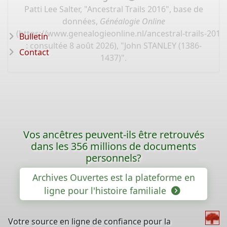
Patti Lee Salter, "Ancestral Trails 2016", base de
données,
Généalogie Online
(
https://www.genealogieonline.nl/ancestral-trails-201
Bulletin
: consultée 8 août 2026), "John STANLEY (1386-
Contact
1437)".
Vos ancêtres peuvent-ils être retrouvés
dans les 356 millions de documents
personnels?
Archives Ouvertes est la plateforme en
ligne pour l'histoire familiale
Votre source en ligne de confiance pour la