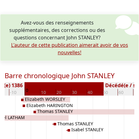
Avez-vous des renseignements
supplémentaires, des corrections ou des
questions concernant John STANLEY?
L'auteur de cette publication aimerait avoir de vos
nouvelles!
Barre chronologique John STANLEY
é(e) 1386
Décédé(e / s) 
0
0
-10
10
20
30
40
50
60
70
Elizabeth WORSLEY
Elizabeth HARINGTON
Thomas STANLEY
abel LATHAM
Thomas STANLEY
Isabel STANLEY