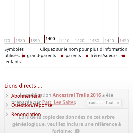
1400
1370
1380
1390
1410
1420
1430
1440
1450
Symboles
Cliquez sur le nom pour plus d'information.
utilisés:
grand-parents
parents
frères/soeurs
enfants
Liens directs ...
La publication
Ancestral Trails 2016
a été
Abonnement
préparée par
Patti Lee Salter
.
contacter l'auteur
Question/réponse
Renonciation
Lors de la copie des données de cet arbre
généalogique, veuillez inclure une référence à
l'origine: