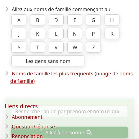
Allez aux noms de famille commençant au
A
B
D
E
G
H
J
K
L
N
P
R
S
T
V
W
Z
Les gens sans nom
Noms de famille les plus fréquents (nuage de noms
de famille)
Liens directs ...
Abonnement
Question/réponse
Allez à personne
Renonciation