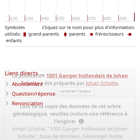
7
0
620
630
640
650
660
670
680
690
Symboles
Cliquez sur le nom pour plus d'information.
utilisés:
grand-parents
parents
frères/soeurs
enfants
Liens directs ...
La publication
1001 Ganger hollandais de Johan
Scholte
a été préparée par
Johan Scholte
.
Abonnement
contacter l'auteur
Question/réponse
Renonciation
Lors de la copie des données de cet arbre
généalogique, veuillez inclure une référence à
l'origine:
Johan Scholte, "1001 Ganger hollandais de Johan
Scholte", base de données,
Généalogie Online