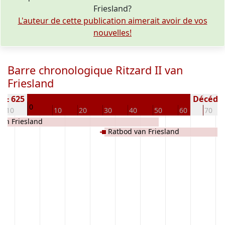
Friesland?
L'auteur de cette publication aimerait avoir de vos
nouvelles!
Barre chronologique Ritzard II van
Friesland
) ± 625
Décédé(e
0
-10
10
20
30
40
50
60
70
van Friesland
Ratbod van Friesland