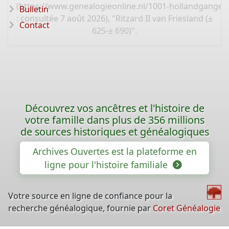
(
https://www.genealogieonline.nl/1001-hollandganger
Bulletin
: consultée 7 août 2026), "Ritzard II van Friesland (±
Contact
625-± 690)".
Découvrez vos ancêtres et l'histoire de
votre famille dans plus de 356 millions
de sources historiques et généalogiques
Archives Ouvertes est la plateforme en
ligne pour l'histoire familiale
Votre source en ligne de confiance pour la
recherche généalogique, fournie par
Coret Généalogie