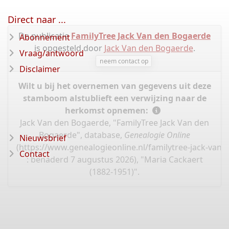
Direct naar ...
De publicatie
FamilyTree Jack Van den Bogaerde
Abonnement
is opgesteld door
Jack Van den Bogaerde
.
Vraag/antwoord
neem contact op
Disclaimer
Wilt u bij het overnemen van gegevens uit deze
stamboom alstublieft een verwijzing naar de
herkomst opnemen:
Jack Van den Bogaerde, "FamilyTree Jack Van den
Bogaerde", database,
Genealogie Online
Nieuwsbrief
(
https://www.genealogieonline.nl/familytree-jack-van
Contact
: benaderd 7 augustus 2026), "Maria Cackaert
(1882-1951)".