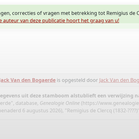
ngen, correcties of vragen met betrekking tot Remigius de 
e auteur van deze publicatie hoort het graag van u!
 Jack Van den Bogaerde
is opgesteld door
Jack Van den Bo
gegevens uit deze stamboom alstublieft een verwijzing
aerde", database,
Genealogie Online
(
https://www.genealogie
benaderd 6 augustus 2026), "Remigius de Clercq (1832-????)"