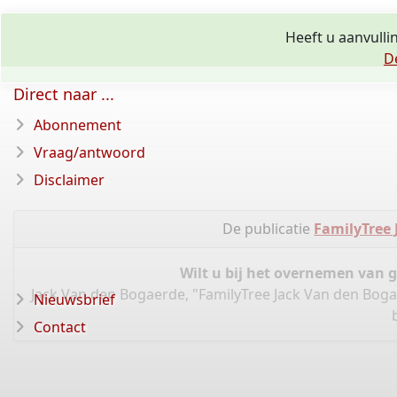
Heeft u aanvulli
D
Direct naar ...
Abonnement
Vraag/antwoord
Disclaimer
De publicatie
FamilyTree
Wilt u bij het overnemen van 
Jack Van den Bogaerde, "FamilyTree Jack Van den Bog
Nieuwsbrief
Contact