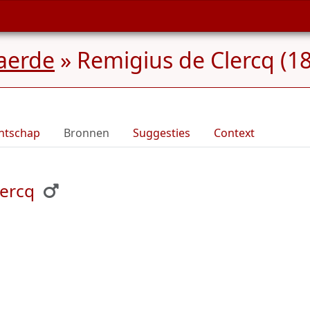
aerde
»
Remigius de Clercq (18
ntschap
Bronnen
Suggesties
Context
lercq