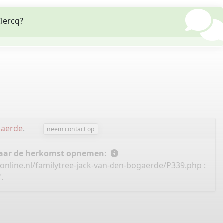
Clercq?
gaerde
.
neem contact op
 naar de herkomst opnemen:
online.nl/familytree-jack-van-den-bogaerde/P339.php
:
.