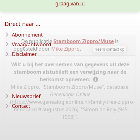
graag van u!
Direct naar ...
Abonnement
De publicatie
Stamboom Zippro/Muse
is
Vraag/antwoord
opgesteld door
Mike Zippro
.
neem contact op
Disclaimer
Wilt u bij het overnemen van gegevens uit deze
stamboom alstublieft een verwijzing naar de
herkomst opnemen:
Mike Zippro, "Stamboom Zippro/Muse", database,
Genealogie Online
Nieuwsbrief
(
https://www.genealogieonline.nl/family-tree-zippro-
Contact
: benaderd 9 augustus 2026), "Simon de Rely (945-
1008)".