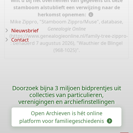
Wilt u bij het overnemen van gegevens uit deze
stamboom alstublieft een verwijzing naar de
herkomst opnemen:
Mike Zippro, "Stamboom Zippro/Muse", database,
Genealogie Online
Nieuwsbrief
(
https://www.genealogieonline.nl/family-tree-zippro-
Contact
: benaderd 7 augustus 2026), "Wauthier de Blingel
(968-1025)".
Doorzoek bijna 3 miljoen bidprentjes uit
collecties van particulieren,
verenigingen en archiefinstellingen
Open Archieven is hét online
platform voor familiegeschiedenis