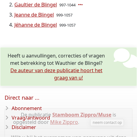
Gaultier de Blingel
997-1044
Jeanne de Blingel
999-1057
Jéhanne de Blingel
999-1057
Heeft u aanvullingen, correcties of vragen
met betrekking tot Wauthier de Blingel?
De auteur van deze publicatie hoort het
graag van u!
Direct naar ...
Abonnement
De publicatie
Stamboom Zippro/Muse
is
Vraag/antwoord
opgesteld door
Mike Zippro
.
neem contact op
Disclaimer