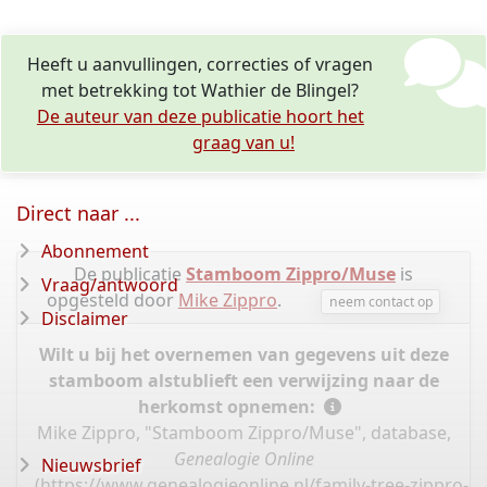
Heeft u aanvullingen, correcties of vragen
met betrekking tot Wathier de Blingel?
De auteur van deze publicatie hoort het
graag van u!
Direct naar ...
Abonnement
De publicatie
Stamboom Zippro/Muse
is
Vraag/antwoord
opgesteld door
Mike Zippro
.
neem contact op
Disclaimer
Wilt u bij het overnemen van gegevens uit deze
stamboom alstublieft een verwijzing naar de
herkomst opnemen:
Mike Zippro, "Stamboom Zippro/Muse", database,
Genealogie Online
Nieuwsbrief
(
https://www.genealogieonline.nl/family-tree-zippro-