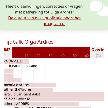
Heeft u aanvullingen, correcties of vragen
met betrekking tot Olga Ardres?
De auteur van deze publicatie hoort het
graag van u!
Tijdbalk Olga Ardres
 1042
Overlede
0
-10
10
20
30
40
50
60
70
BOURNONVILLE
Baudouin Gand
Clementia d'Ardres
Wauthier II d'Ardres
Geertruid van Gent Aalst
Adèle de Salvesse
nocher d'ARDRES