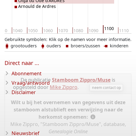
Olga ou Ode d'ARDRES
Arnould de Ardres
1100
030
1040
1050
1060
1070
1080
1090
1110
Gebruikte symbolen:
Klik op de namen voor meer informatie.
grootouders
ouders
broers/zussen
kinderen
Direct naar ...
Abonnement
De publicatie
Stamboom Zippro/Muse
is
Vraag/antwoord
opgesteld door
Mike Zippro
.
neem contact op
Disclaimer
Wilt u bij het overnemen van gegevens uit deze
stamboom alstublieft een verwijzing naar de
herkomst opnemen:
Mike Zippro, "Stamboom Zippro/Muse", database,
Genealogie Online
Nieuwsbrief