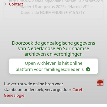
(
https://www.genealogieonline.nl/famille-cornez-corn
Contact
: benaderd 8 augustus 2026), "Harold VIII le
Danois de NORMANDIE (± 915-981)".
Doorzoek de genealogische gegevens
van Nederlandse en Surinaamse
archieven en verenigingen
Open Archieven is hét online
platform voor familiegeschiedenis
Uw vertrouwde online bron voor
stamboomonderzoek, verzorgd door
Coret
Genealogie