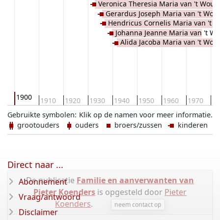
Veronica Theresia Maria van 't Wout
Wout
Gerardus Joseph Maria van 't Wou
Hendricus Cornelis Maria van 't 
Johanna Jeanne Maria van 't Wo
Alida Jacoba Maria van 't Wou
1900
90
1910
1920
1930
1940
1950
1960
1970
19
Gebruikte symbolen:
Klik op de namen voor meer informatie.
grootouders
ouders
broers/zussen
kinderen
Direct naar ...
De publicatie
Familie en aanverwanten van
Abonnement
Pieter Koenders
is opgesteld door
Pieter
Vraag/antwoord
Koenders
.
neem contact op
Disclaimer