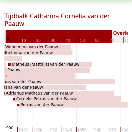
Tijdbalk Catharina Cornelia van der
Paauw
02
Overlede
0
10
20
30
40
50
60
70
80
ia Wilhelmina van der Paauw
Wilhelmina van der Paauw
Matheus (Matthijs) van der Paauw
 der Paauw
mmer
cobus van der Paauw
driana van der Paauw
Adrianus Matheus van der Paauw
Cornelis Petrus van der Paauw
Petrus van der Paauw
1900
1910
1920
1930
1940
1950
1960
1970
1980