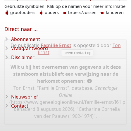
Gebruikte symbolen:
Klik op de namen voor meer informatie.
grootouders
ouders
broers/zussen
kinderen
Direct naar ...
Abonnement
De publicatie
Familie Ernst
is opgesteld door
Ton
Vraag/antwoord
Ernst
.
neem contact op
Disclaimer
Wilt u bij het overnemen van gegevens uit deze
stamboom alstublieft een verwijzing naar de
herkomst opnemen:
Ton Ernst, "Familie Ernst", database,
Genealogie
Online
Nieuwsbrief
(
https://www.genealogieonline.nl/familie-ernst/I61.ph
Contact
: benaderd 8 augustus 2026), "Catharina Cornelia
van der Paauw (1902-1974)".