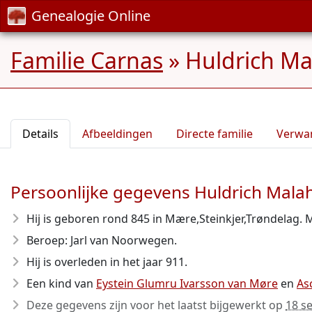
Genealogie Online
Familie Carnas
»
Huldrich Ma
Details
Afbeeldingen
Directe familie
Verwa
Persoonlijke gegevens Huldrich Malah
Hij is geboren rond 845
in Mære,Steinkjer,Trøndelag.
Beroep: Jarl van Noorwegen.
Hij is overleden in het jaar 911
.
Een kind van
Eystein Glumru Ivarsson van Møre
en
As
Deze gegevens zijn voor het laatst bijgewerkt op
18 s