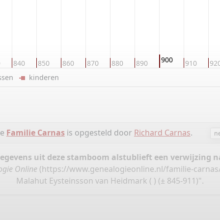
900
0
840
850
860
870
880
890
910
92
ussen
kinderen
ie
Familie Carnas
is opgesteld door
Richard Carnas
.
n
gegevens uit deze stamboom alstublieft een verwijzing
ogie Online
(
https://www.genealogieonline.nl/familie-carna
Malahut Eysteinsson van Heidmark ( ) (± 845-911)".