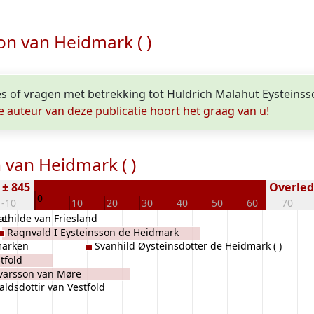
on van Heidmark ( )
es of vragen met betrekking tot Huldrich Malahut Eysteinss
e auteur van deze publicatie hoort het graag van u!
 van Heidmark ( )
 ± 845
Overlede
0
-10
10
20
30
40
50
60
70
re
thilde van Friesland
Ragnvald I Eysteinsson de Heidmark
marken
Svanhild Øysteinsdotter de Heidmark ( )
tfold
Ivarsson van Møre
ldsdottir van Vestfold