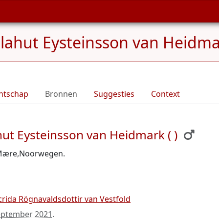
lahut Eysteinsson van Heidmark
ntschap
Bronnen
Suggesties
Context
ut Eysteinsson van Heidmark ( )
 Mære,Noorwegen.
crida Rögnavaldsdottir van Vestfold
eptember 2021
.