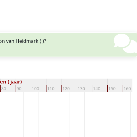
on van Heidmark ( )?
n ( jaar)
80
90
100
110
120
130
140
150
160