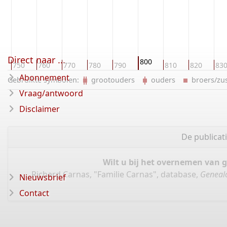
Direct naar ...
800
750
760
770
780
790
810
820
83
Abonnement
Gebruikte symbolen:
grootouders
ouders
broers/z
Vraag/antwoord
Disclaimer
De publicat
Wilt u bij het overnemen van 
Richard Carnas, "Familie Carnas", database,
Geneal
Nieuwsbrief
Contact