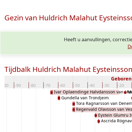
Gezin van Huldrich Malahut Eysteinss
Heeft u aanvullingen, correcti
D
Tijdbalk Huldrich Malahut Eysteinsson
Geboren
-100
-90
-80
-70
-60
-50
-40
-30
-20
Ivar Oplaendinge Halvdansson van Mø
Ma
Gundella van Trondjeim
Tora Ragnarsson van Dene
Regenvald Olavsson van Ves
Eystein Glumru 
Ascrida Rögnava