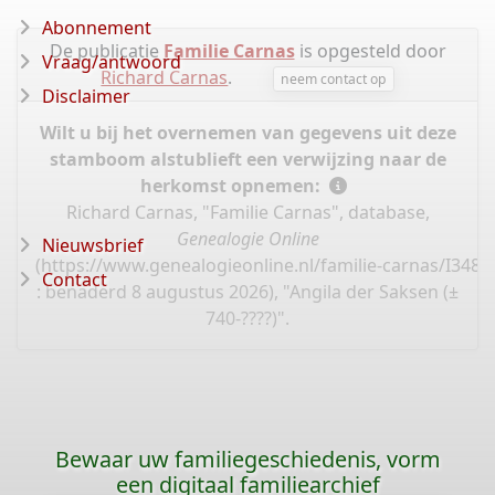
Abonnement
De publicatie
Familie Carnas
is opgesteld door
Vraag/antwoord
Richard Carnas
.
neem contact op
Disclaimer
Wilt u bij het overnemen van gegevens uit deze
stamboom alstublieft een verwijzing naar de
herkomst opnemen:
Richard Carnas, "Familie Carnas", database,
Genealogie Online
Nieuwsbrief
(
https://www.genealogieonline.nl/familie-carnas/I3486
Contact
: benaderd 8 augustus 2026), "Angila der Saksen (±
740-????)".
Bewaar uw familiegeschiedenis, vorm
een digitaal familiearchief