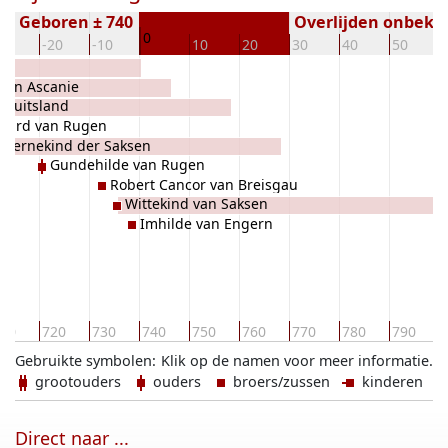
Geboren ± 740
Overlijden onbeke
0
30
-20
-10
10
20
30
40
50
van Ascanie
 Duitsland
hard van Rugen
Wernekind der Saksen
Gundehilde van Rugen
Robert Cancor van Breisgau
Wittekind van Saksen
Imhilde van Engern
10
720
730
740
750
760
770
780
790
Gebruikte symbolen:
Klik op de namen voor meer informatie.
grootouders
ouders
broers/zussen
kinderen
Direct naar ...