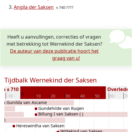
Angila der Saksen
± 740-????
Heeft u aanvullingen, correcties of vragen
met betrekking tot Wernekind der Saksen?
De auteur van deze publicatie hoort het
graag van u!
Tijdbalk Wernekind der Saksen
en ± 710
Overleden 
0
-10
10
20
30
40
50
60
70
ra Gunilda van Ascanie
Gundehilde van Rugen
Billung I van Saksen ( )
( )
Hereswintha van Saksen
Wittekind van Saksen