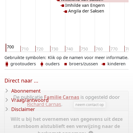
Imhilde van Engern
Angila der Saksen
700
710
720
730
740
750
760
770
780
Gebruikte symbolen:
Klik op de namen voor meer informatie.
grootouders
ouders
broers/zussen
kinderen
Direct naar ...
Abonnement
De publicatie
Familie Carnas
is opgesteld door
Vraag/antwoord
Richard Carnas
.
neem contact op
Disclaimer
Wilt u bij het overnemen van gegevens uit deze
stamboom alstublieft een verwijzing naar de