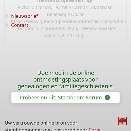
herkomst opnemen:
Richard Carnas, "Familie Carnas", database,
Genealogie Online
Nieuwsbrief
(
https://www.genealogieonline.nl/familie-carnas/I3484
Contact
: benaderd 7 augustus 2026), "Wernekind der
Saksen (± 710-768)".
Doe mee in de online
ontmoetingsplaats voor
genealogen en familiegeschiedenis!
Probeer nu uit: Stamboom Forum
Uw vertrouwde online bron voor
stamboomonderzoek, verzorgd door
Coret