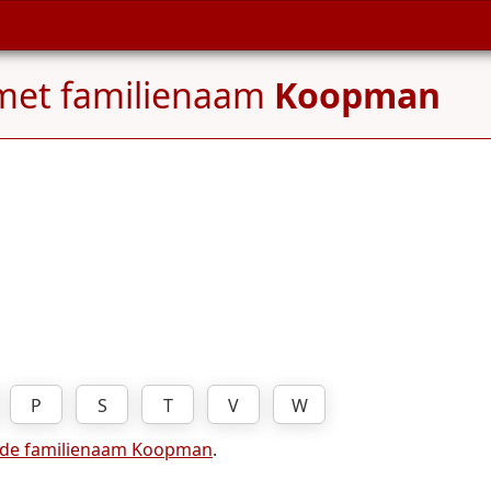
met familienaam
Koopman
P
S
T
V
W
 de familienaam Koopman
.