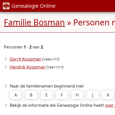
Genealogie Online
Familie Bosman
» Personen 
Personen
1
-
2
van
2
:
Gerrit Koopman
(
)
1898-????
Hendrik Koopman
(
)
1847-????
Naar de familienamen beginnend met
A
B
E
F
H
J
K
Bekijk de informatie die Genealogie Online heeft
over