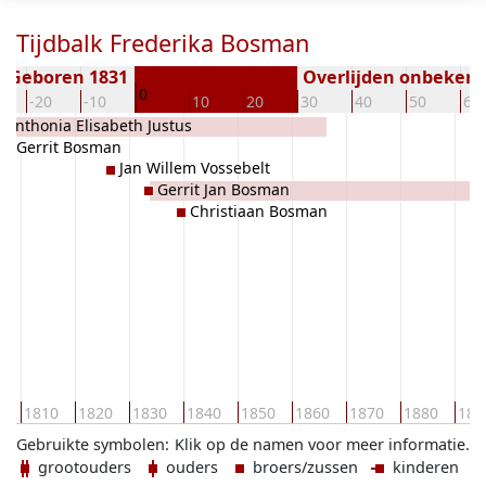
Tijdbalk Frederika Bosman
Geboren 1831
Overlijden onbeken
0
-20
-10
10
20
30
40
50
60
Anthonia Elisabeth Justus
Gerrit Bosman
Jan Willem Vossebelt
Gerrit Jan Bosman
Christiaan Bosman
0
1810
1820
1830
1840
1850
1860
1870
1880
189
Gebruikte symbolen:
Klik op de namen voor meer informatie.
grootouders
ouders
broers/zussen
kinderen