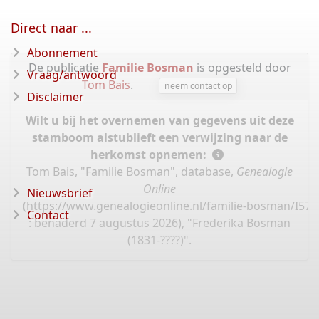
Direct naar ...
Abonnement
De publicatie
Familie Bosman
is opgesteld door
Vraag/antwoord
Tom Bais
.
neem contact op
Disclaimer
Wilt u bij het overnemen van gegevens uit deze
stamboom alstublieft een verwijzing naar de
herkomst opnemen:
Tom Bais, "Familie Bosman", database,
Genealogie
Online
Nieuwsbrief
(
https://www.genealogieonline.nl/familie-bosman/I57.
Contact
: benaderd 7 augustus 2026), "Frederika Bosman
(1831-????)".