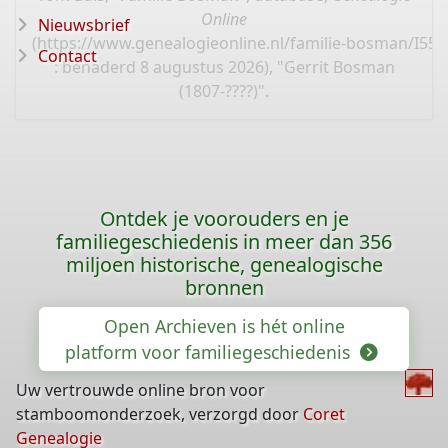
Online
Nieuwsbrief
(
https://www.genealogieonline.nl/familie-bosman/I55.
Contact
: benaderd 8 augustus 2026), "Gerrit Bosman
(1807-????)".
Ontdek je voorouders en je
familiegeschiedenis in meer dan 356
miljoen historische, genealogische
bronnen
Open Archieven is hét online
platform voor familiegeschiedenis
Uw vertrouwde online bron voor
stamboomonderzoek, verzorgd door
Coret
Genealogie