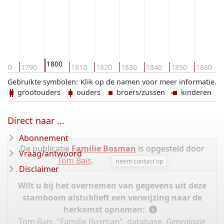
1800
780
1790
1810
1820
1830
1840
1850
1860
Gebruikte symbolen:
Klik op de namen voor meer informatie.
grootouders
ouders
broers/zussen
kinderen
Direct naar ...
Abonnement
De publicatie
Familie Bosman
is opgesteld door
Vraag/antwoord
Tom Bais
.
neem contact op
Disclaimer
Wilt u bij het overnemen van gegevens uit deze
stamboom alstublieft een verwijzing naar de
herkomst opnemen:
Tom Bais, "Familie Bosman", database,
Genealogie