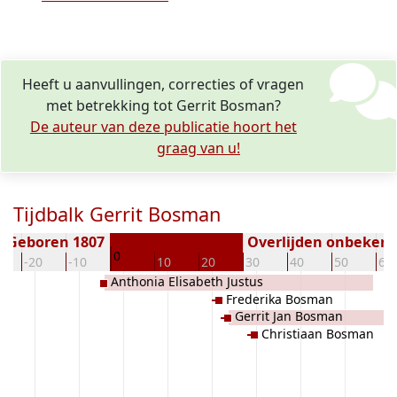
Heeft u aanvullingen, correcties of vragen
met betrekking tot Gerrit Bosman?
De auteur van deze publicatie hoort het
graag van u!
Tijdbalk Gerrit Bosman
Geboren 1807
Overlijden onbeken
0
-20
-10
10
20
30
40
50
60
Anthonia Elisabeth Justus
Frederika Bosman
Gerrit Jan Bosman
Christiaan Bosman