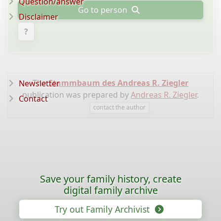
Question/answer
Go to person
Disclaimer
?
The
Stammbaum des Andreas R. Ziegler
Newsletter
publication was prepared by
Andreas R. Ziegler
.
Contact
contact the author
Save your family history, create
digital family archive
Try out Family Archivist