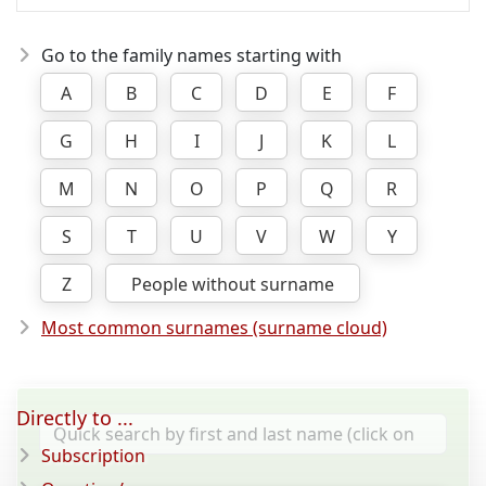
Go to the family names starting with
A
B
C
D
E
F
G
H
I
J
K
L
M
N
O
P
Q
R
S
T
U
V
W
Y
Z
People without surname
Most common surnames (surname cloud)
Directly to ...
Subscription