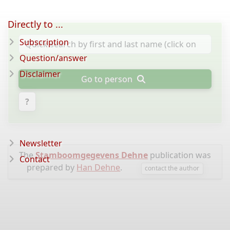
Directly to ...
Subscription
Question/answer
Disclaimer
Go to person
?
Newsletter
The
Stamboomgegevens Dehne
publication was
Contact
prepared by
Han Dehne
.
contact the author