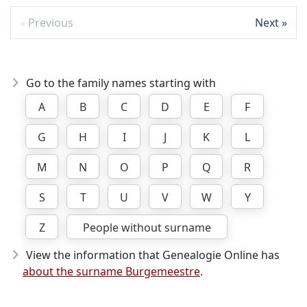
Previous
Next
Go to the family names starting with
A
B
C
D
E
F
G
H
I
J
K
L
M
N
O
P
Q
R
S
T
U
V
W
Y
Z
People without surname
View the information that Genealogie Online has
about the surname Burgemeestre
.