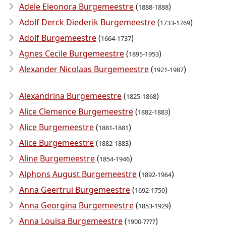
Adele Eleonora Burgemeestre
(
)
1888-1888
Adolf Derck Diederik Burgemeestre
(
)
1733-1769
Adolf Burgemeestre
(
)
1664-1737
Agnes Cecile Burgemeestre
(
)
1895-1953
Alexander Nicolaas Burgemeestre
(
)
1921-1987
Alexandrina Burgemeestre
(
)
1825-1868
Alice Clemence Burgemeestre
(
)
1882-1883
Alice Burgemeestre
(
)
1881-1881
Alice Burgemeestre
(
)
1882-1883
Aline Burgemeestre
(
)
1854-1946
Alphons August Burgemeestre
(
)
1892-1964
Anna Geertrui Burgemeestre
(
)
1692-1750
Anna Georgina Burgemeestre
(
)
1853-1929
Anna Louisa Burgemeestre
(
)
1900-????